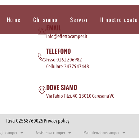
Home
Chi siamo
Servizi
Il nostro usato
EMAIL
info@effettocamper.it
TELEFONO
Fisso:0161 206982
Cellulare: 3477947448
DOVE SIAMO
Via Fabio Filzi, 40, 13010 Caresana VC
P.iva: 02568760025
Privacy policy
gio camper
Assistenza camper
Manutenzione camper