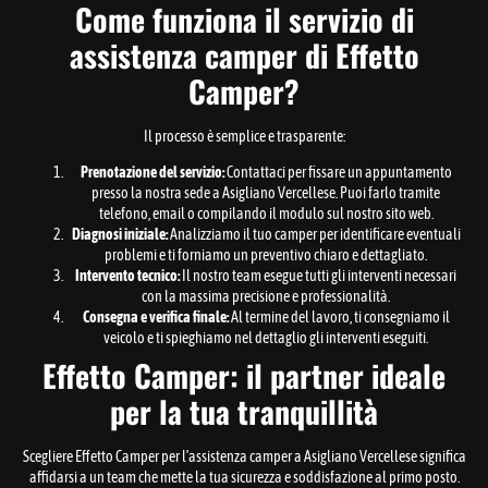
Come funziona il servizio di
assistenza camper di Effetto
Camper?
Il processo è semplice e trasparente:
Prenotazione del servizio:
Contattaci per fissare un appuntamento
presso la nostra sede a Asigliano Vercellese. Puoi farlo tramite
telefono, email o compilando il modulo sul nostro sito web.
Diagnosi iniziale:
Analizziamo il tuo camper per identificare eventuali
problemi e ti forniamo un preventivo chiaro e dettagliato.
Intervento tecnico:
Il nostro team esegue tutti gli interventi necessari
con la massima precisione e professionalità.
Consegna e verifica finale:
Al termine del lavoro, ti consegniamo il
veicolo e ti spieghiamo nel dettaglio gli interventi eseguiti.
Effetto Camper: il partner ideale
per la tua tranquillità
Scegliere Effetto Camper per l’assistenza camper a Asigliano Vercellese significa
affidarsi a un team che mette la tua sicurezza e soddisfazione al primo posto.