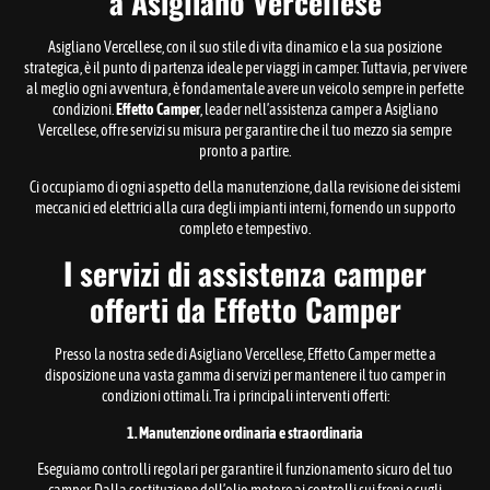
a Asigliano Vercellese
Asigliano Vercellese, con il suo stile di vita dinamico e la sua posizione
strategica, è il punto di partenza ideale per viaggi in camper. Tuttavia, per vivere
al meglio ogni avventura, è fondamentale avere un veicolo sempre in perfette
condizioni.
Effetto Camper
, leader nell’assistenza camper a Asigliano
Vercellese, offre servizi su misura per garantire che il tuo mezzo sia sempre
pronto a partire.
Ci occupiamo di ogni aspetto della manutenzione, dalla revisione dei sistemi
meccanici ed elettrici alla cura degli impianti interni, fornendo un supporto
completo e tempestivo.
I servizi di assistenza camper
offerti da Effetto Camper
Presso la nostra sede di Asigliano Vercellese, Effetto Camper mette a
disposizione una vasta gamma di servizi per mantenere il tuo camper in
condizioni ottimali. Tra i principali interventi offerti:
1. Manutenzione ordinaria e straordinaria
Eseguiamo controlli regolari per garantire il funzionamento sicuro del tuo