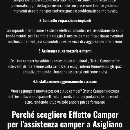
camper. Dalla sostituzione dell’olio motore ai controlli sui freni e sugli
pneumatici, ogni dettaglio viene curato con precisione. Inoltre, gestiamo
interventi straordinari per risolvere guasti o problematiche improvvise.
2. Controllo e riparazione impianti
Gli impianti interni, come il sistema elettrico, idraulico e di riscaldamento, sono
fondamentali per il comfort in viaggio. Il nostro team verifica e ripara eventuali
malfunzionamenti, assicurandoti un’esperienza di viaggio senza interruzioni.
3. Assistenza su carrozzeria e interni
Se il tuo camper ha subito danni estetici o strutturali, Effetto Camper offre
interventi di riparazione sulla carrozzeria e sugli interni. Rinnoviamo gli spazi
abitativi, rendendoli funzionali e accoglienti come nuovi.
4. Installazione e aggiornamento accessori
Vuoi aggiungere nuovi accessori al tuo camper? Effetto Camper si occupa
dell’installazione di pannelli solari, condizionatori, portabici, tende e molto
altro, rendendo il tuo veicolo ancora più performante.
Perché scegliere Effetto Camper
per l’assistenza camper a Asigliano