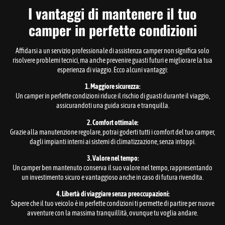
I vantaggi di mantenere il tuo
camper in perfette condizioni
Affidarsi a un servizio professionale di assistenza camper non significa solo
risolvere problemi tecnici, ma anche prevenire guasti futuri e migliorare la tua
esperienza di viaggio. Ecco alcuni vantaggi:
1. Maggiore sicurezza:
Un camper in perfette condizioni riduce il rischio di guasti durante il viaggio,
assicurandoti una guida sicura e tranquilla.
2. Comfort ottimale:
Grazie alla manutenzione regolare, potrai goderti tutti i comfort del tuo camper,
dagli impianti interni ai sistemi di climatizzazione, senza intoppi.
3. Valore nel tempo:
Un camper ben mantenuto conserva il suo valore nel tempo, rappresentando
un investimento sicuro e vantaggioso anche in caso di futura rivendita.
4. Libertà di viaggiare senza preoccupazioni:
Sapere che il tuo veicolo è in perfette condizioni ti permette di partire per nuove
avventure con la massima tranquillità, ovunque tu voglia andare.