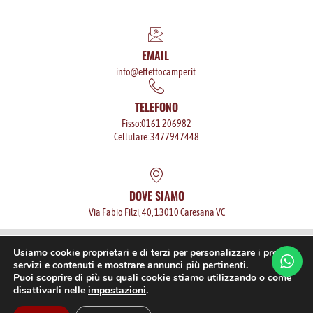
EMAIL
info@effettocamper.it
TELEFONO
Fisso:0161 206982
Cellulare: 3477947448
DOVE SIAMO
Via Fabio Filzi, 40, 13010 Caresana VC
P.iva: 02568760025
Privacy policy
Usiamo cookie proprietari e di terzi per personalizzare i propri
servizi e contenuti e mostrare annunci più pertinenti.
Camper usati
Noleggio camper
Assistenza camper
Puoi scoprire di più su quali cookie stiamo utilizzando o come
Manutenzione camper
disattivarli nelle
impostazioni
.
IT
Sito CERTIFICATO
SitoCerto®