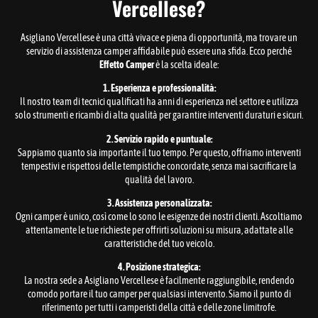
Vercellese?
Asigliano Vercellese è una città vivace e piena di opportunità, ma trovare un
servizio di assistenza camper affidabile può essere una sfida. Ecco perché
Effetto Camper
è la scelta ideale:
1. Esperienza e professionalità:
Il nostro team di tecnici qualificati ha anni di esperienza nel settore e utilizza
solo strumenti e ricambi di alta qualità per garantire interventi duraturi e sicuri.
2. Servizio rapido e puntuale:
Sappiamo quanto sia importante il tuo tempo. Per questo, offriamo interventi
tempestivi e rispettosi delle tempistiche concordate, senza mai sacrificare la
qualità del lavoro.
3. Assistenza personalizzata:
Ogni camper è unico, così come lo sono le esigenze dei nostri clienti. Ascoltiamo
attentamente le tue richieste per offrirti soluzioni su misura, adattate alle
caratteristiche del tuo veicolo.
4. Posizione strategica:
La nostra sede a Asigliano Vercellese è facilmente raggiungibile, rendendo
comodo portare il tuo camper per qualsiasi intervento. Siamo il punto di
riferimento per tutti i camperisti della città e delle zone limitrofe.