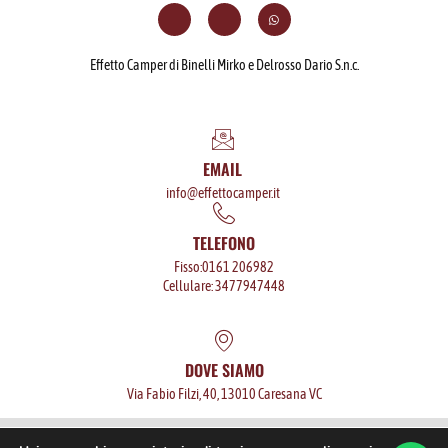
Effetto Camper di Binelli Mirko e Delrosso Dario S.n.c.
EMAIL
info@effettocamper.it
TELEFONO
Fisso:0161 206982
Cellulare: 3477947448
DOVE SIAMO
Via Fabio Filzi, 40, 13010 Caresana VC
P.iva: 02568760025
Privacy policy