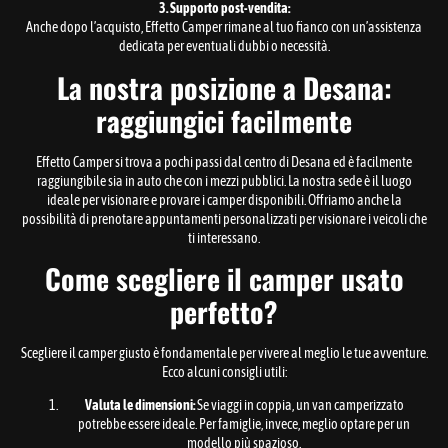
3. Supporto post-vendita:
Anche dopo l’acquisto, Effetto Camper rimane al tuo fianco con un’assistenza
dedicata per eventuali dubbi o necessità.
La nostra posizione a Desana:
raggiungici facilmente
Effetto Camper si trova a pochi passi dal centro di Desana ed è facilmente
raggiungibile sia in auto che con i mezzi pubblici. La nostra sede è il luogo
ideale per visionare e provare i camper disponibili. Offriamo anche la
possibilità di prenotare appuntamenti personalizzati per visionare i veicoli che
ti interessano.
Come scegliere il camper usato
perfetto?
Scegliere il camper giusto è fondamentale per vivere al meglio le tue avventure.
Ecco alcuni consigli utili:
Valuta le dimensioni:
Se viaggi in coppia, un van camperizzato
potrebbe essere ideale. Per famiglie, invece, meglio optare per un
modello più spazioso.