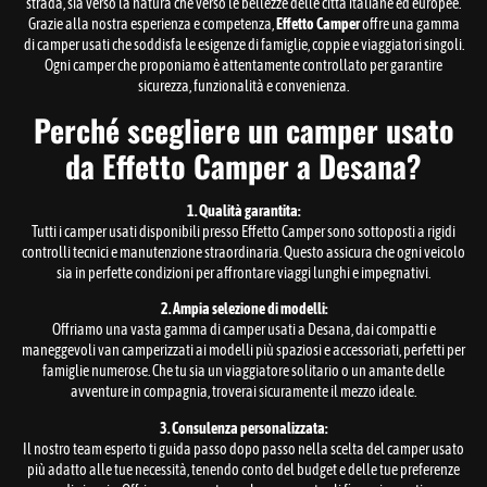
strada, sia verso la natura che verso le bellezze delle città italiane ed europee.
Grazie alla nostra esperienza e competenza,
Effetto Camper
offre una gamma
di camper usati che soddisfa le esigenze di famiglie, coppie e viaggiatori singoli.
Ogni camper che proponiamo è attentamente controllato per garantire
sicurezza, funzionalità e convenienza.
Perché scegliere un camper usato
da Effetto Camper a Desana?
1. Qualità garantita:
Tutti i camper usati disponibili presso Effetto Camper sono sottoposti a rigidi
controlli tecnici e manutenzione straordinaria. Questo assicura che ogni veicolo
sia in perfette condizioni per affrontare viaggi lunghi e impegnativi.
2. Ampia selezione di modelli:
Offriamo una vasta gamma di camper usati a Desana, dai compatti e
maneggevoli van camperizzati ai modelli più spaziosi e accessoriati, perfetti per
famiglie numerose. Che tu sia un viaggiatore solitario o un amante delle
avventure in compagnia, troverai sicuramente il mezzo ideale.
3. Consulenza personalizzata:
Il nostro team esperto ti guida passo dopo passo nella scelta del camper usato
più adatto alle tue necessità, tenendo conto del budget e delle tue preferenze