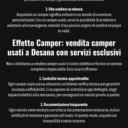
3. Vita outdoor su misura:
Acquistare un camper significa entrare in un mondo di avventure
personalizzate. Con un camper usato, avrai la possibilità di arredarlo e
adattarlo alle tue esigenze, creando il tuo piccolo angolo di comfort ovunque
tu vada.
Effetto Camper: vendita camper
usati a Desana con servizi esclusivi
Non ci limitiamo a vendere camper usati: il nostro obiettivo è fornire un servizio
completo e impeccabile. Ecco cosa ti offriamo:
1. Controllo tecnico approfondito:
Ogni camper usato passa attraverso un’attenta verifica tecnica per garantirti
sicurezza e affidabilità. Ci occupiamo di controllare ogni dettaglio, dagli
impianti elettrici alla meccanica, per consegnarti un veicolo pronto a partire.
2. Documentazione trasparente:
Ogni veicolo viene venduto con tutta la documentazione necessaria, inclusi
certificati di revisione e garanzie sull’usato. In questo modo, acquisti con
tranquillità e senza sorprese.