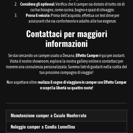
Considera gli optional:
Verifica che il camper sia dotato di tutto ciò di
cui hai bisogno, come cucina, bagno e spazi di stivaggio.
Prova il veicolo:
Prima dell’acquisto, effettua un test drive per
assicurarti che sia confortevole e adatto alle tue esigenze.
Contattaci per maggiori
informazioni
Se stai cercando un camper usato a Desana,
Effetto Camper
è qui per aiutarti.
Visita il nostro showroom, esplora la nostra gallery online o contattaci per
ricevere una consulenza personalizzata. Saremo lieti di guidarti nella scelta del
tuo prossimo compagno di viaggio!
Non aspettare oltre:
realizza il sogno di viaggiare in camper con Effetto Camper
e scopri la libertà su quattro ruote!
Manutenzione camper a Casale Monferrato
Noleggio camper a Candia Lomellina