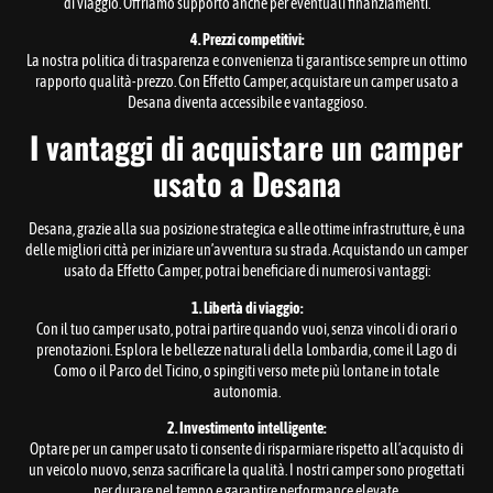
di viaggio. Offriamo supporto anche per eventuali finanziamenti.
4. Prezzi competitivi:
La nostra politica di trasparenza e convenienza ti garantisce sempre un ottimo
rapporto qualità-prezzo. Con Effetto Camper, acquistare un camper usato a
Desana diventa accessibile e vantaggioso.
I vantaggi di acquistare un camper
usato a Desana
Desana, grazie alla sua posizione strategica e alle ottime infrastrutture, è una
delle migliori città per iniziare un’avventura su strada. Acquistando un camper
usato da Effetto Camper, potrai beneficiare di numerosi vantaggi:
1. Libertà di viaggio:
Con il tuo camper usato, potrai partire quando vuoi, senza vincoli di orari o
prenotazioni. Esplora le bellezze naturali della Lombardia, come il Lago di
Como o il Parco del Ticino, o spingiti verso mete più lontane in totale
autonomia.
2. Investimento intelligente:
Optare per un camper usato ti consente di risparmiare rispetto all’acquisto di
un veicolo nuovo, senza sacrificare la qualità. I nostri camper sono progettati
per durare nel tempo e garantire performance elevate.