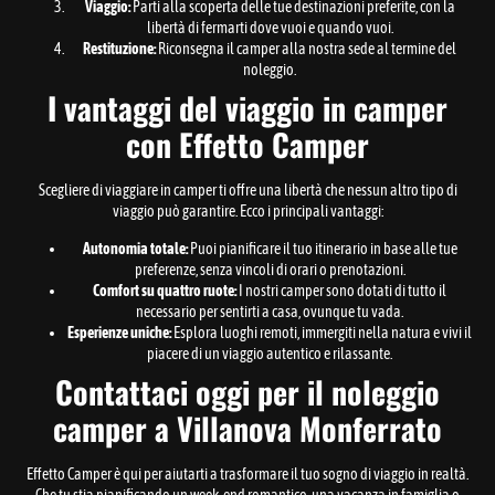
Viaggio:
Parti alla scoperta delle tue destinazioni preferite, con la
libertà di fermarti dove vuoi e quando vuoi.
Restituzione:
Riconsegna il camper alla nostra sede al termine del
noleggio.
I vantaggi del viaggio in camper
con Effetto Camper
Scegliere di viaggiare in camper ti offre una libertà che nessun altro tipo di
viaggio può garantire. Ecco i principali vantaggi:
Autonomia totale:
Puoi pianificare il tuo itinerario in base alle tue
preferenze, senza vincoli di orari o prenotazioni.
Comfort su quattro ruote:
I nostri camper sono dotati di tutto il
necessario per sentirti a casa, ovunque tu vada.
Esperienze uniche:
Esplora luoghi remoti, immergiti nella natura e vivi il
piacere di un viaggio autentico e rilassante.
Contattaci oggi per il noleggio
camper a Villanova Monferrato
Effetto Camper è qui per aiutarti a trasformare il tuo sogno di viaggio in realtà.
Che tu stia pianificando un week-end romantico, una vacanza in famiglia o