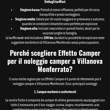
Dettagli tariffari:
Stagione bassa:
Periodi di minor affluenza, perfetti per chi cerca
tranquillità e prezzi vantaggiosi.
Stagione media:
Ideale per chi vuole viaggiare in primavera o autunno,
quando le condizioni climatiche sono perfette per esplorare.
Stagione alta:
Include i mesi estivi e i periodi festivi, ideali per le
vacanze lunghe in famiglia.
Le tariffe week-end includono
200 km
, dandoti la possibilità di esplorare mete
suggestive nei dintorni di Villanova Monferrato senza preoccupazioni.
Perché scegliere Effetto Camper
per il noleggio camper a Villanova
Monferrato?
Ci sono molte ragioni per cui Effetto Camper è il punto di riferimento per il
noleggio camper a Villanova Monferrato. Ecco i principali vantaggi:
1. Camper moderni e confortevoli
La nostra flotta è composta da camper di ultima generazione, equipaggiati con
tutto il necessario per il tuo viaggio: cucina, bagno, riscaldamento, aria
condizionata e ampi spazi per dormire. Ogni veicolo è attentamente