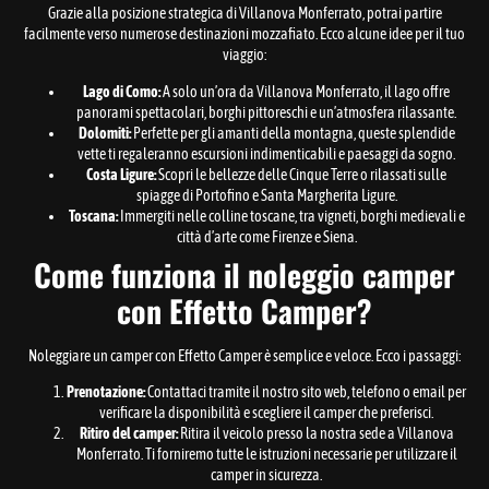
Grazie alla posizione strategica di Villanova Monferrato, potrai partire
facilmente verso numerose destinazioni mozzafiato. Ecco alcune idee per il tuo
viaggio:
Lago di Como:
A solo un’ora da Villanova Monferrato, il lago offre
panorami spettacolari, borghi pittoreschi e un’atmosfera rilassante.
Dolomiti:
Perfette per gli amanti della montagna, queste splendide
vette ti regaleranno escursioni indimenticabili e paesaggi da sogno.
Costa Ligure:
Scopri le bellezze delle Cinque Terre o rilassati sulle
spiagge di Portofino e Santa Margherita Ligure.
Toscana:
Immergiti nelle colline toscane, tra vigneti, borghi medievali e
città d’arte come Firenze e Siena.
Come funziona il noleggio camper
con Effetto Camper?
Noleggiare un camper con Effetto Camper è semplice e veloce. Ecco i passaggi:
Prenotazione:
Contattaci tramite il nostro sito web, telefono o email per
verificare la disponibilità e scegliere il camper che preferisci.
Ritiro del camper:
Ritira il veicolo presso la nostra sede a Villanova
Monferrato. Ti forniremo tutte le istruzioni necessarie per utilizzare il
camper in sicurezza.