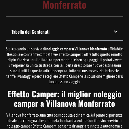
Monferrato
Tabella dei Contenuti
Stai cercando un servizio di
noleggio camper a Villanova Monferrato
affidabile,
flessibile e con tariffe competitive? Effetto Camper ti offre tutto questo e molto
di più. Grazie a una flotta di camper moderni e ben equipaggiati, potrai vivere
un’esperienza unica su strada, con la libertà di esplorare nuove destinazioni
senza limiti. In questo articolo scoprirai tutto sul nostro servizio, incluse le
tariffe, i vantaggi e perché scegliere Effetto Camper è la soluzione migliore per il
tuo prossimo viaggio.
Effetto Camper: il miglior noleggio
camper a Villanova Monferrato
Villanova Monferrato, una città cosmopolita e dinamica, è il punto di partenza
ideale per chi sogna di esplorare la Lombardia e oltre. Con il nostro servizio di
noleggio camper, Effetto Camper ti consente di viaggiare in totale autonomia e