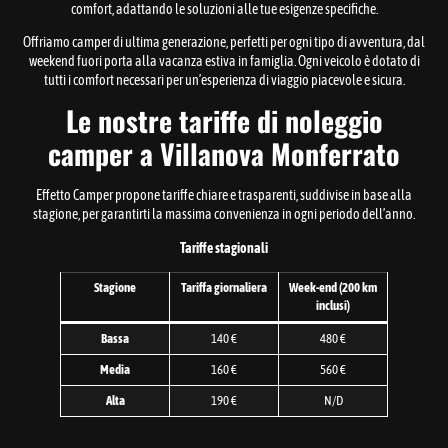
comfort, adattando le soluzioni alle tue esigenze specifiche.
Offriamo camper di ultima generazione, perfetti per ogni tipo di avventura, dal
weekend fuori porta alla vacanza estiva in famiglia. Ogni veicolo è dotato di
tutti i comfort necessari per un’esperienza di viaggio piacevole e sicura.
Le nostre tariffe di noleggio
camper a Villanova Monferrato
Effetto Camper propone tariffe chiare e trasparenti, suddivise in base alla
stagione, per garantirti la massima convenienza in ogni periodo dell’anno.
Tariffe stagionali
Stagione
Tariffa giornaliera
Week-end (200 km
inclusi)
Bassa
140 €
480 €
Media
160 €
560 €
Alta
190 €
N/D