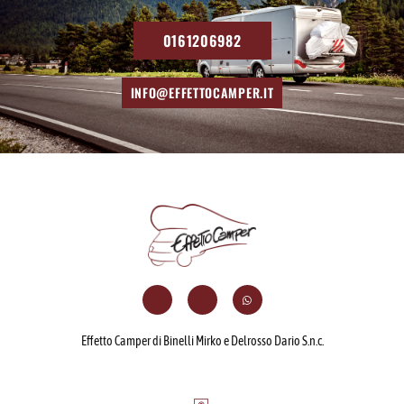
0161206982
INFO@EFFETTOCAMPER.IT
Effetto Camper di Binelli Mirko e Delrosso Dario S.n.c.