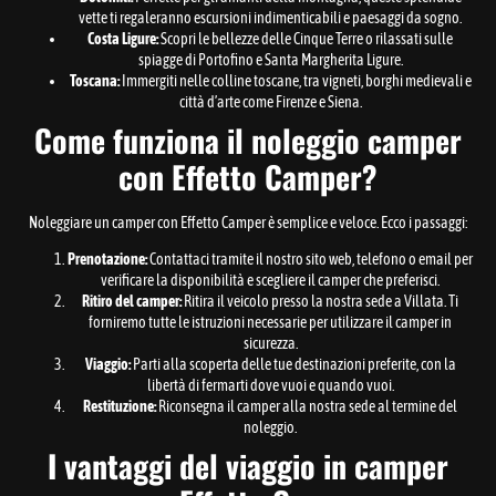
vette ti regaleranno escursioni indimenticabili e paesaggi da sogno.
Costa Ligure:
Scopri le bellezze delle Cinque Terre o rilassati sulle
spiagge di Portofino e Santa Margherita Ligure.
Toscana:
Immergiti nelle colline toscane, tra vigneti, borghi medievali e
città d’arte come Firenze e Siena.
Come funziona il noleggio camper
con Effetto Camper?
Noleggiare un camper con Effetto Camper è semplice e veloce. Ecco i passaggi:
Prenotazione:
Contattaci tramite il nostro sito web, telefono o email per
verificare la disponibilità e scegliere il camper che preferisci.
Ritiro del camper:
Ritira il veicolo presso la nostra sede a Villata. Ti
forniremo tutte le istruzioni necessarie per utilizzare il camper in
sicurezza.
Viaggio:
Parti alla scoperta delle tue destinazioni preferite, con la
libertà di fermarti dove vuoi e quando vuoi.
Restituzione:
Riconsegna il camper alla nostra sede al termine del
noleggio.
I vantaggi del viaggio in camper