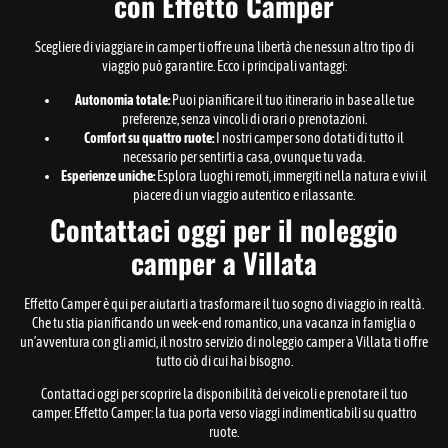
con Effetto Camper
Scegliere di viaggiare in camper ti offre una libertà che nessun altro tipo di
viaggio può garantire. Ecco i principali vantaggi:
Autonomia totale:
Puoi pianificare il tuo itinerario in base alle tue
preferenze, senza vincoli di orari o prenotazioni.
Comfort su quattro ruote:
I nostri camper sono dotati di tutto il
necessario per sentirti a casa, ovunque tu vada.
Esperienze uniche:
Esplora luoghi remoti, immergiti nella natura e vivi il
piacere di un viaggio autentico e rilassante.
Contattaci oggi per il noleggio
camper a Villata
Effetto Camper è qui per aiutarti a trasformare il tuo sogno di viaggio in realtà.
Che tu stia pianificando un week-end romantico, una vacanza in famiglia o
un’avventura con gli amici, il nostro servizio di noleggio camper a Villata ti offre
tutto ciò di cui hai bisogno.
Contattaci oggi per scoprire la disponibilità dei veicoli e prenotare il tuo
camper. Effetto Camper: la tua porta verso viaggi indimenticabili su quattro
ruote.