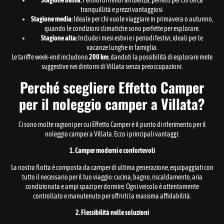
Stagione bassa:
Periodi di minor affluenza, perfetti per chi cerca
tranquillità e prezzi vantaggiosi.
Stagione media:
Ideale per chi vuole viaggiare in primavera o autunno,
quando le condizioni climatiche sono perfette per esplorare.
Stagione alta:
Include i mesi estivi e i periodi festivi, ideali per le
vacanze lunghe in famiglia.
Le tariffe week-end includono
200 km
, dandoti la possibilità di esplorare mete
suggestive nei dintorni di Villata senza preoccupazioni.
Perché scegliere Effetto Camper
per il noleggio camper a Villata?
Ci sono molte ragioni per cui Effetto Camper è il punto di riferimento per il
noleggio camper a Villata. Ecco i principali vantaggi:
1. Camper moderni e confortevoli
La nostra flotta è composta da camper di ultima generazione, equipaggiati con
tutto il necessario per il tuo viaggio: cucina, bagno, riscaldamento, aria
condizionata e ampi spazi per dormire. Ogni veicolo è attentamente
controllato e manutenuto per offrirti la massima affidabilità.
2. Flessibilità nelle soluzioni