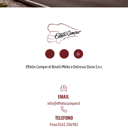
Effetto Camper di Binelli Mirko e Delrosso Dario S.n.c.
EMAIL
info@effettocamper.it
TELEFONO
Fisso:0161 206982