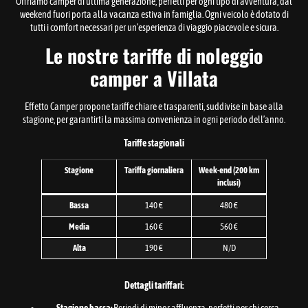
Offriamo camper di ultima generazione, perfetti per ogni tipo di avventura, dal
weekend fuori porta alla vacanza estiva in famiglia. Ogni veicolo è dotato di
tutti i comfort necessari per un’esperienza di viaggio piacevole e sicura.
Le nostre tariffe di noleggio
camper a Villata
Effetto Camper propone tariffe chiare e trasparenti, suddivise in base alla
stagione, per garantirti la massima convenienza in ogni periodo dell’anno.
Tariffe stagionali
Stagione
Tariffa giornaliera
Week-end (200 km
inclusi)
Bassa
140 €
480 €
Media
160 €
560 €
Alta
190 €
N/D
Dettagli tariffari: