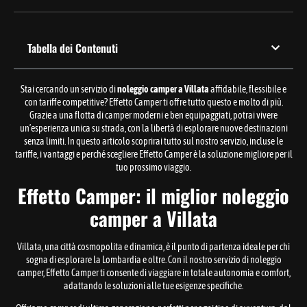
Tabella dei Contenuti
Stai cercando un servizio di
noleggio camper a Villata
affidabile, flessibile e
con tariffe competitive? Effetto Camper ti offre tutto questo e molto di più.
Grazie a una flotta di camper moderni e ben equipaggiati, potrai vivere
un’esperienza unica su strada, con la libertà di esplorare nuove destinazioni
senza limiti. In questo articolo scoprirai tutto sul nostro servizio, incluse le
tariffe, i vantaggi e perché scegliere Effetto Camper è la soluzione migliore per il
tuo prossimo viaggio.
Effetto Camper: il miglior noleggio
camper a Villata
Villata, una città cosmopolita e dinamica, è il punto di partenza ideale per chi
sogna di esplorare la Lombardia e oltre. Con il nostro servizio di noleggio
camper, Effetto Camper ti consente di viaggiare in totale autonomia e comfort,
adattando le soluzioni alle tue esigenze specifiche.