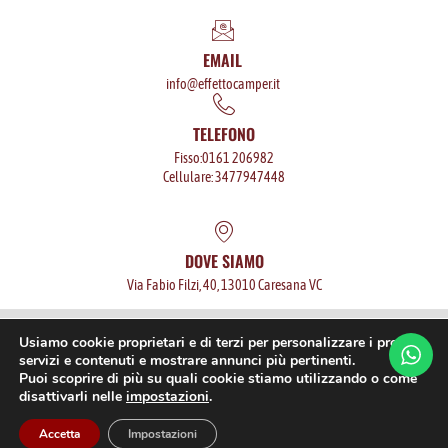
EMAIL
info@effettocamper.it
TELEFONO
Fisso:0161 206982
Cellulare: 3477947448
DOVE SIAMO
Via Fabio Filzi, 40, 13010 Caresana VC
P.iva: 02568760025
Privacy policy
Usiamo cookie proprietari e di terzi per personalizzare i propri
servizi e contenuti e mostrare annunci più pertinenti.
Camper usati
Noleggio camper
Assistenza camper
Puoi scoprire di più su quali cookie stiamo utilizzando o come
Manutenzione camper
disattivarli nelle
impostazioni
.
IT
Sito CERTIFICATO
SitoCerto®
Accetta
Impostazioni