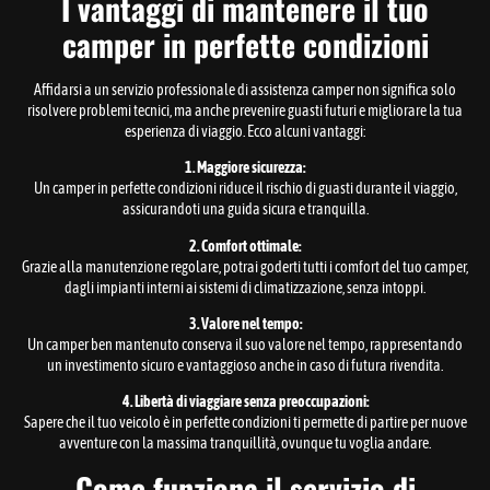
I vantaggi di mantenere il tuo
camper in perfette condizioni
Affidarsi a un servizio professionale di assistenza camper non significa solo
risolvere problemi tecnici, ma anche prevenire guasti futuri e migliorare la tua
esperienza di viaggio. Ecco alcuni vantaggi:
1. Maggiore sicurezza:
Un camper in perfette condizioni riduce il rischio di guasti durante il viaggio,
assicurandoti una guida sicura e tranquilla.
2. Comfort ottimale:
Grazie alla manutenzione regolare, potrai goderti tutti i comfort del tuo camper,
dagli impianti interni ai sistemi di climatizzazione, senza intoppi.
3. Valore nel tempo:
Un camper ben mantenuto conserva il suo valore nel tempo, rappresentando
un investimento sicuro e vantaggioso anche in caso di futura rivendita.
4. Libertà di viaggiare senza preoccupazioni:
Sapere che il tuo veicolo è in perfette condizioni ti permette di partire per nuove
avventure con la massima tranquillità, ovunque tu voglia andare.
Come funziona il servizio di