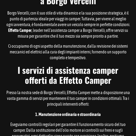
a Borgo Vercelli
Borgo Vercelli, con il suo stile di vita dinamico e la sua posizione strategica, è il
punto di partenza ideale per viaggi in camper. Tuttavia, per vivere al meglio
ogni avventura, è fondamentale avere un veicolo sempre in perfette condizioni.
Effetto Camper
, leader nell’assistenza camper a Borgo Vercelli, offre servizi su
misura per garantire che il tuo mezzo sia sempre pronto a partire.
Ci occupiamo di ogni aspetto della manutenzione, dalla revisione dei sistemi
meccanici ed elettrici alla cura degli impianti interni, fornendo un supporto
completo e tempestivo.
I servizi di assistenza camper
offerti da Effetto Camper
Presso la nostra sede di Borgo Vercelli, Effetto Camper mette a disposizione una
vasta gamma di servizi per mantenere il tuo camper in condizioni ottimali. Tra i
principali interventi offerti:
1. Manutenzione ordinaria e straordinaria
Eseguiamo controlli regolari per garantire il funzionamento sicuro del tuo
camper. Dalla sostituzione dell’olio motore ai controlli sui freni e sugli