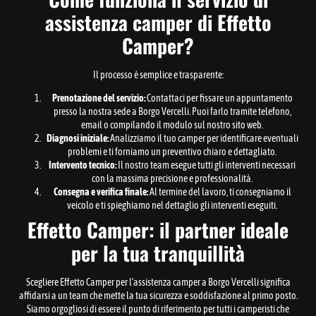
assistenza camper di Effetto
Camper?
Il processo è semplice e trasparente:
Prenotazione del servizio:
Contattaci per fissare un appuntamento
presso la nostra sede a Borgo Vercelli. Puoi farlo tramite telefono,
email o compilando il modulo sul nostro sito web.
Diagnosi iniziale:
Analizziamo il tuo camper per identificare eventuali
problemi e ti forniamo un preventivo chiaro e dettagliato.
Intervento tecnico:
Il nostro team esegue tutti gli interventi necessari
con la massima precisione e professionalità.
Consegna e verifica finale:
Al termine del lavoro, ti consegniamo il
veicolo e ti spieghiamo nel dettaglio gli interventi eseguiti.
Effetto Camper: il partner ideale
per la tua tranquillità
Scegliere Effetto Camper per l’assistenza camper a Borgo Vercelli significa
affidarsi a un team che mette la tua sicurezza e soddisfazione al primo posto.
Siamo orgogliosi di essere il punto di riferimento per tutti i camperisti che