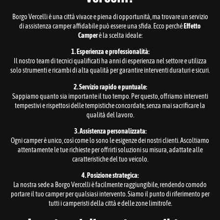
Borgo Vercelli è una città vivace e piena di opportunità, ma trovare un servizio
di assistenza camper affidabile può essere una sfida. Ecco perché
Effetto
Camper
è la scelta ideale:
1. Esperienza e professionalità:
Il nostro team di tecnici qualificati ha anni di esperienza nel settore e utilizza
solo strumenti e ricambi di alta qualità per garantire interventi duraturi e sicuri.
2. Servizio rapido e puntuale:
Sappiamo quanto sia importante il tuo tempo. Per questo, offriamo interventi
tempestivi e rispettosi delle tempistiche concordate, senza mai sacrificare la
qualità del lavoro.
3. Assistenza personalizzata:
Ogni camper è unico, così come lo sono le esigenze dei nostri clienti. Ascoltiamo
attentamente le tue richieste per offrirti soluzioni su misura, adattate alle
caratteristiche del tuo veicolo.
4. Posizione strategica:
La nostra sede a Borgo Vercelli è facilmente raggiungibile, rendendo comodo
portare il tuo camper per qualsiasi intervento. Siamo il punto di riferimento per
tutti i camperisti della città e delle zone limitrofe.