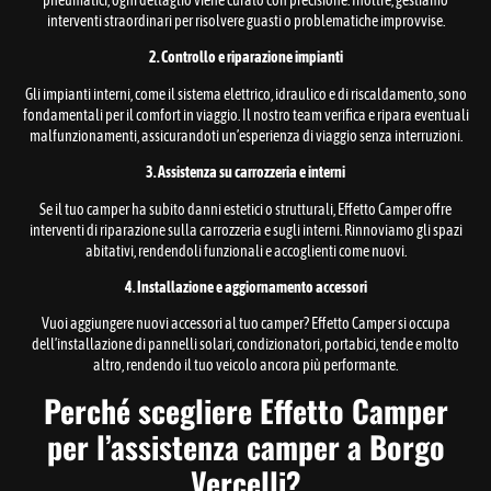
pneumatici, ogni dettaglio viene curato con precisione. Inoltre, gestiamo
interventi straordinari per risolvere guasti o problematiche improvvise.
2. Controllo e riparazione impianti
Gli impianti interni, come il sistema elettrico, idraulico e di riscaldamento, sono
fondamentali per il comfort in viaggio. Il nostro team verifica e ripara eventuali
malfunzionamenti, assicurandoti un’esperienza di viaggio senza interruzioni.
3. Assistenza su carrozzeria e interni
Se il tuo camper ha subito danni estetici o strutturali, Effetto Camper offre
interventi di riparazione sulla carrozzeria e sugli interni. Rinnoviamo gli spazi
abitativi, rendendoli funzionali e accoglienti come nuovi.
4. Installazione e aggiornamento accessori
Vuoi aggiungere nuovi accessori al tuo camper? Effetto Camper si occupa
dell’installazione di pannelli solari, condizionatori, portabici, tende e molto
altro, rendendo il tuo veicolo ancora più performante.
Perché scegliere Effetto Camper
per l’assistenza camper a Borgo
Vercelli?