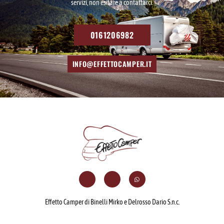
servizi, non esitare a contattarci.
0161206982
INFO@EFFETTOCAMPER.IT
Effetto Camper di Binelli Mirko e Delrosso Dario S.n.c.